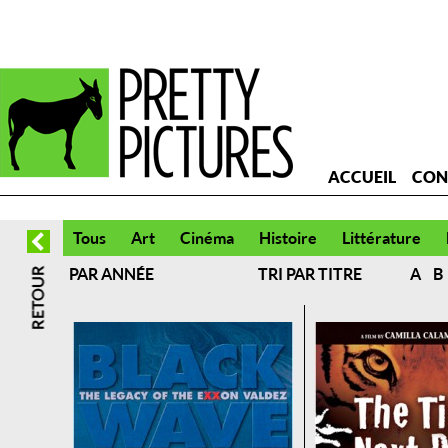
ACCUEIL
CON
Tous
Art
Cinéma
Histoire
Littérature
PAR ANNÉE
TRI PAR TITRE
A
B