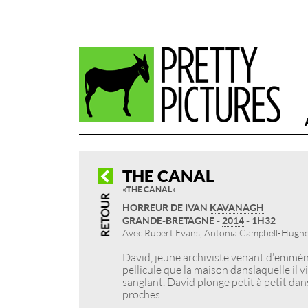
THE CANAL
« THE CANAL »
HORREUR DE IVAN
KAVANAGH
GRANDE-BRETAGNE -
2014
- 1H32
Avec Rupert Evans, Antonia Campbell-Hugh
David, jeune archiviste venant d’emména
pellicule que la maison dans laquelle il v
sanglant. David plonge petit à petit dans 
proches…