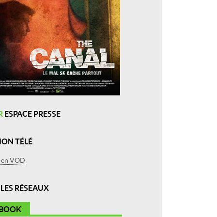
R
ESPACE PRESSE
ION TÉLÉ
r en VOD
R
LES RÉSEAUX
EBOOK