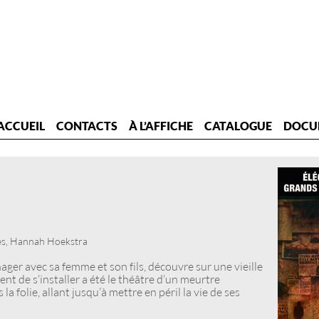
ACCUEIL
CONTACTS
À L’AFFICHE
CATALOGUE
DOCU
es, Hannah Hoekstra
ger avec sa femme et son fils, découvre sur une vieille
ient de s’installer a été le théâtre d’un meurtre
la folie, allant jusqu’à mettre en péril la vie de ses