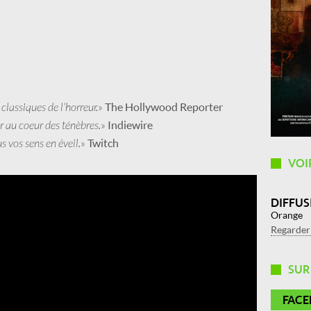
classiques de l’horreur.
»
The Hollywood Reporter
r au coeur des ténèbres.
»
Indiewire
 vos sens en éveil.
»
Twitch
VOI
DIFFUS
Orange
Regarde
SU
FAC