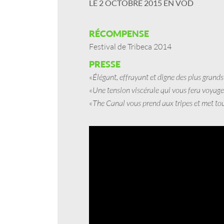
LE 2 OCTOBRE 2015 EN VOD
RÉCOMPENSE
Festival de Tribeca 2014
PRESSE
«
Élégant, effrayant et digne des plus grands 
«
Une tension viscérale qui vous fera voyage
«
The Canal vous prend aux tripes et met tous