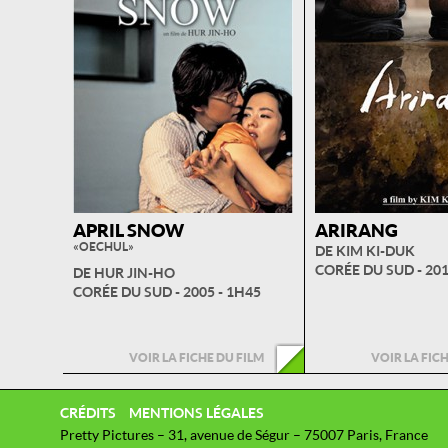
APRIL SNOW
ARIRANG
« OECHUL »
DE KIM KI-DUK
CORÉE DU SUD - 201
DE HUR JIN-HO
CORÉE DU SUD - 2005 - 1H45
VOIR LA FICHE DU FILM
VOIR LA FIC
CRÉDITS
MENTIONS LÉGALES
Pretty Pictures – 31, avenue de Ségur – 75007 Paris, France