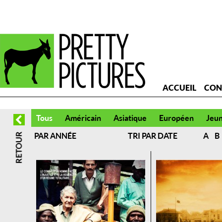
ACCUEIL
CON
Tous
Américain
Asiatique
Européen
Jeu
PAR ANNÉE
TRI PAR DATE
A
B