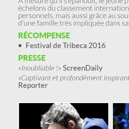
À mesure qu’il s’épanouit, le jeune p
échelons du classement international
personnels, mais aussi grâce au sout
d’une famille très impliquée dans sa
RÉCOMPENSE
Festival de Tribeca 2016
PRESSE
«
Inoubliable !
»
ScreenDaily
« Captivant et profondément inspirant.
Reporter