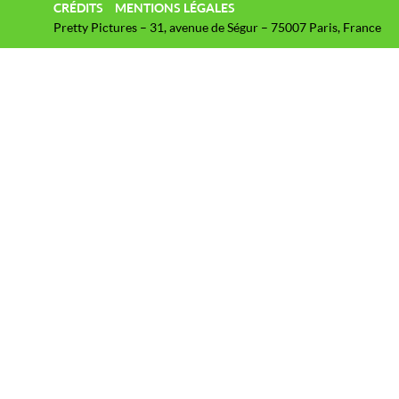
CRÉDITS
MENTIONS LÉGALES
Pretty Pictures – 31, avenue de Ségur – 75007 Paris, France