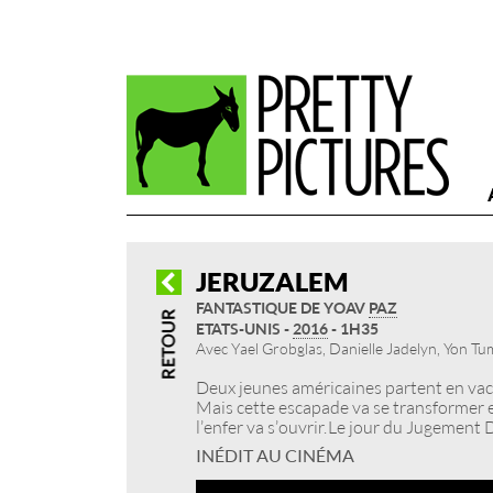
JERUZALEM
FANTASTIQUE DE YOAV
PAZ
ETATS-UNIS -
2016
- 1H35
Avec Yael Grobglas, Danielle Jadelyn, Yon Tu
Deux jeunes américaines partent en vac
Mais cette escapade va se transformer 
l’enfer va s’ouvrir. Le jour du Jugement
INÉDIT AU CINÉMA