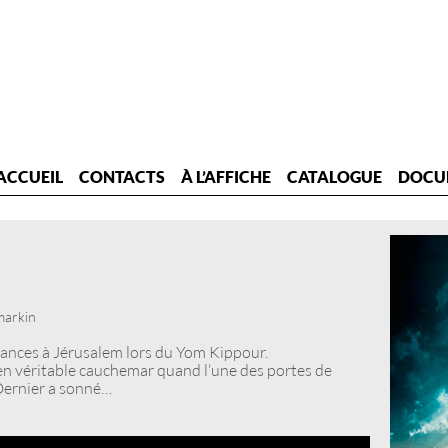
ACCUEIL
CONTACTS
À L’AFFICHE
CATALOGUE
DOCU
markin
ances à Jérusalem lors du Yom Kippour.
en véritable cauchemar quand l’une des portes de
 Dernier a sonné…