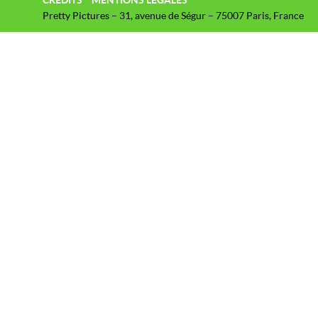
Pretty Pictures – 31, avenue de Ségur – 75007 Paris, France