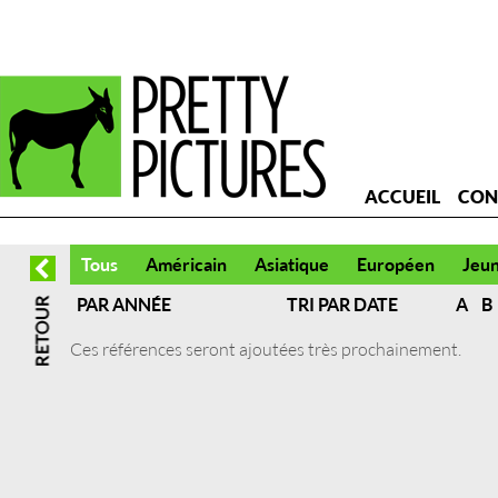
ACCUEIL
CON
Tous
Américain
Asiatique
Européen
Jeu
PAR ANNÉE
TRI PAR DATE
A
B
Ces références seront ajoutées très prochainement.