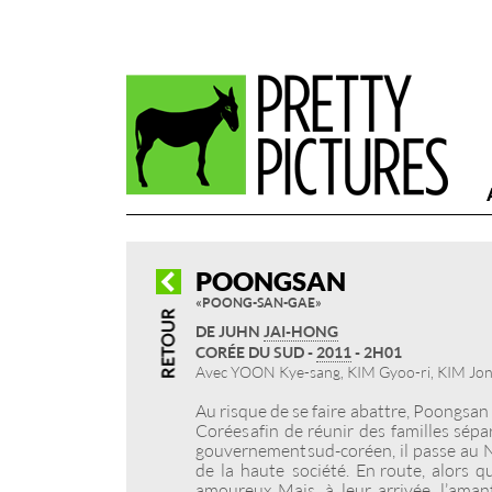
POONGSAN
« POONG-SAN-GAE »
DE JUHN
JAI-HONG
CORÉE DU SUD -
2011
- 2H01
Avec YOON Kye-sang, KIM Gyoo-ri, KIM Jo
Au risque de se faire abattre, Poongsan 
Corées afin de réunir des familles sé
gouvernement sud-coréen, il passe au N
de la haute société. En route, alors qu
amoureux. Mais, à leur arrivée, l’ama