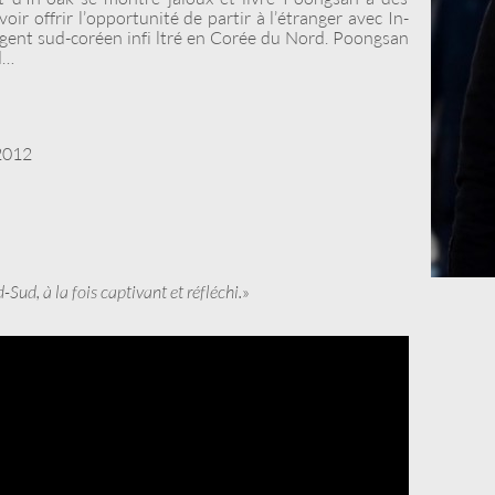
oir offrir l’opportunité de partir à l’étranger avec In-
 agent sud-coréen infi ltré en Corée du Nord. Poongsan
d…
 2012
-Sud, à la fois captivant et réfléchi.
»