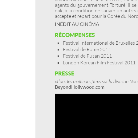
agents du gouvernement. Torturé, il se v
oak, à la condition de sauver un autre
accepte et repart pour la Corée du Nor
INÉDIT AU CINÉMA
RÉCOMPENSES
Festival International de Bruxelles
Festival de Rome 2011
Festival de Pusan 2011
London Korean Film Festival 2011
PRESSE
«
L’un des meilleurs films sur la division Nord
BeyondHollywood.com