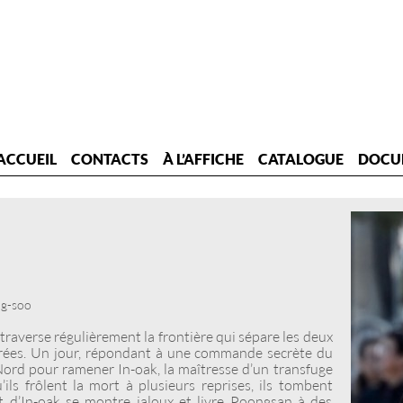
ACCUEIL
CONTACTS
À L’AFFICHE
CATALOGUE
DOCU
ng-soo
traverse régulièrement la frontière qui sépare les deux
parées. Un jour, répondant à une commande secrète du
ord pour ramener In-oak, la maîtresse d’un transfuge
’ils frôlent la mort à plusieurs reprises, ils tombent
nt d’In-oak se montre jaloux et livre Poongsan à des