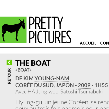
ACCUEIL
CON
THE BOAT
« BOAT »
DE KIM
YOUNG-NAM
CORÉE DU SUD, JAPON -
2009
- 1H55
Avec HA Jung-woo, Satoshi Tsumabuki
Hyung-gu, un jeune Coréen, se ren
deux ou trois fois par mois pour part