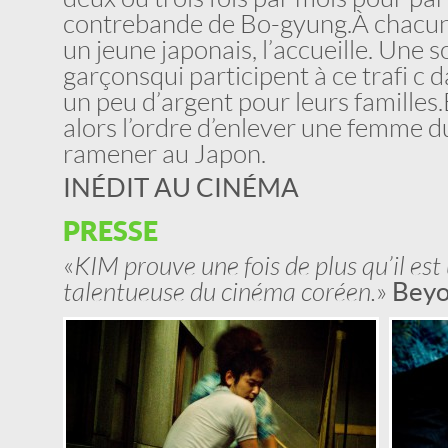
contrebande de Bo-gyung. À chacun
un jeune japonais, l’accueille. Une so
garçons qui participent à ce trafi c 
un peu d’argent pour leurs familles
alors l’ordre d’enlever une femme du
ramener au Japon.
INÉDIT AU CINÉMA
PRESSE
«
KIM prouve une fois de plus qu’il est
talentueuse du cinéma coréen.
»
Beyo