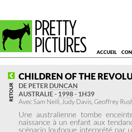
ACCUEIL
CON
CHILDREN OF THE REVOL
DE PETER
DUNCAN
AUSTRALIE -
1998
- 1H39
Avec Sam Neill, Judy Davis, Geoffrey Rus
Une australienne tombe enceint
naissance à un enfant aux tendanc
scénario loufoque interprété par 