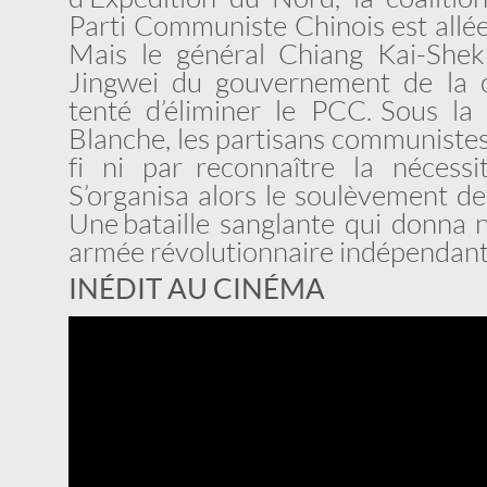
Parti Communiste Chinois est allée 
Mais le général Chiang Kai-Shek
Jingwei du gouvernement de la 
tenté d’éliminer le PCC. Sous l
Blanche, les partisans communiste
fi ni par reconnaître la nécess
S’organisa alors le soulèvement d
Une bataille sanglante qui donna 
armée révolutionnaire indépendant
INÉDIT AU CINÉMA