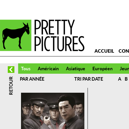
ACCUEIL
CON
Tous
Américain
Asiatique
Européen
Jeu
PAR ANNÉE
TRI PAR DATE
A
B