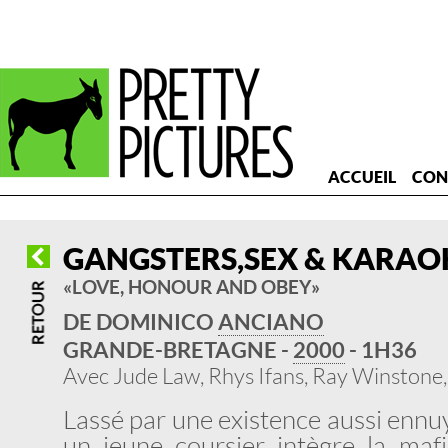
ACCUEIL
CON
GANGSTERS,SEX & KARAO
« LOVE, HONOUR AND OBEY »
DE DOMINICO
ANCIANO
GRANDE-BRETAGNE -
2000
- 1H36
Avec Jude Law, Rhys Ifans, Ray Winstone,
Lassé par une existence aussi ennu
un jeune coursier intègre la mafi