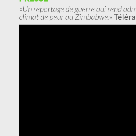
«
Un reportage de guerre qui rend ad
climat de peur au Zimbabwe
.»
Télér