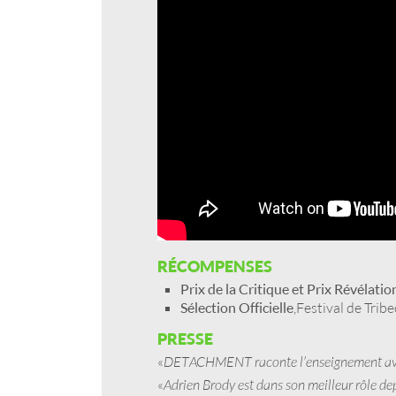
RÉCOMPENSES
Prix de la Critique et Prix Révélatio
Sélection Officielle
, Festival de Trib
PRESSE
«
DETACHMENT raconte l’enseignement ave
«
Adrien Brody est dans son meilleur rôle de