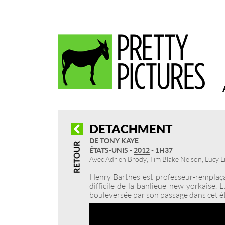
DETACHMENT
DE TONY
KAYE
ÉTATS-UNIS -
2012
- 1H37
Avec Adrien Brody, Tim Blake Nelson, Lucy L
Henry Barthes est professeur-remplaça
difficile de la banlieue new yorkaise. L
bouleversée par son passage dans cet é