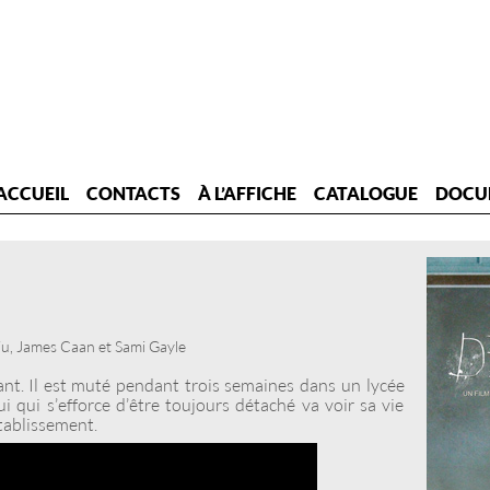
ACCUEIL
CONTACTS
À L’AFFICHE
CATALOGUE
DOCU
iu, James Caan et Sami Gayle
nt. Il est muté pendant trois semaines dans un lycée
ui qui s’efforce d’être toujours détaché va voir sa vie
tablissement.