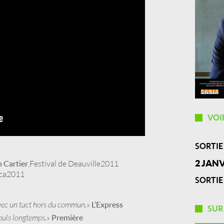
VOI
SORTIE
2 JANV
n Cartier
, Festival de Deauville 2011
eca 2011
SORTIE
c un tact hors du commun.
»
L’Express
SU
puis longtemps.
»
Première