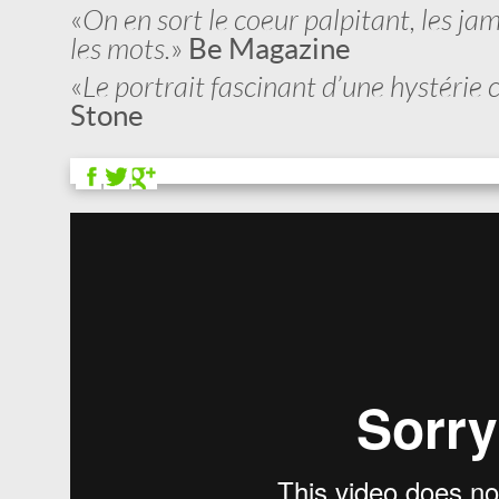
«
On en sort le coeur palpitant, les ja
les mots.
»
Be Magazine
«
Le portrait fascinant d’une hystérie 
Stone