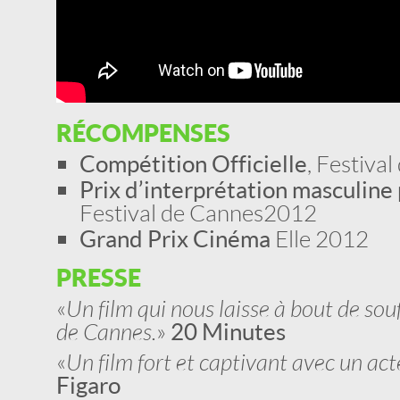
RÉCOMPENSES
Compétition Officielle
, Festiva
Prix d’interprétation masculin
Festival de Cannes 2012
Grand Prix Cinéma
Elle 2012
PRESSE
«
Un film qui nous laisse à bout de souf
de Cannes.
»
20 Minutes
«
Un film fort et captivant avec un ac
Figaro