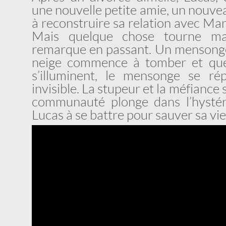
une nouvelle petite amie, un nouveau
à reconstruire sa relation avec Marc
Mais quelque chose tourne ma
remarque en passant. Un mensonge f
neige commence à tomber et que
s’illuminent, le mensonge se r
invisible. La stupeur et la méfiance 
communauté plonge dans l’hystérie
Lucas à se battre pour sauver sa vie 