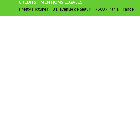
CRÉDITS
MENTIONS LÉGALES
Pretty Pictures – 31, avenue de Ségur – 75007 Paris, France