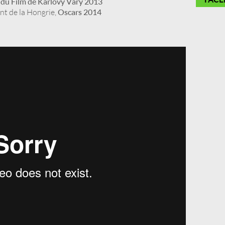
l du Film de Karlovy Vary 2013
nt de la Hongrie,
Oscars 2014