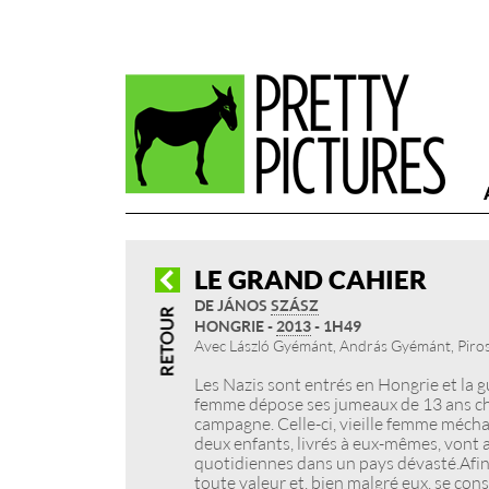
LE GRAND CAHIER
DE JÁNOS
SZÁSZ
HONGRIE -
2013
- 1H49
Avec László Gyémánt, András Gyémánt, Piro
Les Nazis sont entrés en Hongrie et la gu
femme dépose ses jumeaux de 13 ans chez
campagne. Celle-ci, vieille femme méchant
deux enfants, livrés à eux-mêmes, vont a
quotidiennes dans un pays dévasté. Afin 
toute valeur et, bien malgré eux, se cons