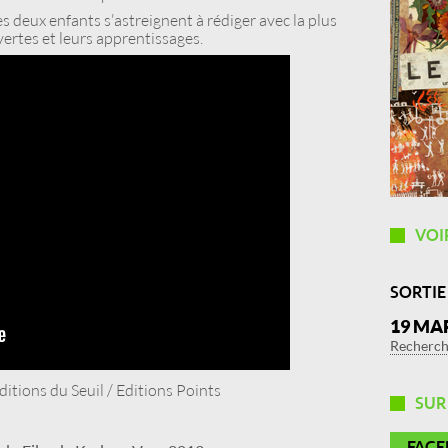
les deux enfants s’astreignent à rédiger avec la plus
ertes et leurs apprentissages.
VOI
SORTIE
19 MA
Recherche
Editions du Seuil / Editions Points
SU
FAC