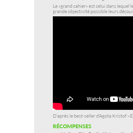
Le « grand cahier » est celui dans lequel 
grande objectivité possible leurs découv
D’après le best-seller d’Agota Kristof – 
RÉCOMPENSES