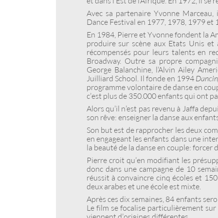
et dans l’Est de l’Afrique. En 1972, il se
Avec sa partenaire Yvonne Marceau, il
Dance Festival en 1977, 1978, 1979 et 
En 1984, Pierre et Yvonne fondent la A
produire sur scène aux Etats Unis et à
récompensés pour leurs talents en rec
Broadway. Outre sa propre compagnie,
George Balanchine, l’Alvin Ailey Amer
Juilliard School. Il fonde en 1994
Dancin
programme volontaire de danse en coupl
c’est plus de 350.000 enfants qui ont pa
Alors qu’il n’est pas revenu à Jaffa dep
son rêve : enseigner la danse aux enfants
Son but est de rapprocher les deux comm
en engageant les enfants dans une intera
la beauté de la danse en couple : forcer
Pierre croit qu’en modifiant les présupp
donc dans une campagne de 10 semaine
réussit à convaincre cinq écoles et 150
deux arabes et une école est mixte.
Après ces dix semaines, 84 enfants seron
Le film se focalise particulièrement sur
viennent d’origines différentes.