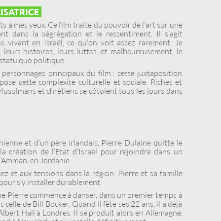
LISATRICE
s à mes yeux. Ce film traite du pouvoir de l’art sur une
t dans la ségrégation et le ressentiment. Il s’agit
 vivant en Israël, ce qu’on voit assez rarement. Je
, leurs histoires, leurs luttes, et malheureusement, le
 statu quo politique.
 personnages principaux du film : cette juxtaposition
ose cette complexité culturelle et sociale. Riches et
 Musulmans et chrétiens se côtoient tous les jours dans
ienne et d’un père irlandais, Pierre Dulaine quitte le
a création de l’Etat d’Israël pour rejoindre dans un
 d’Amman, en Jordanie.
ez et aux tensions dans la région, Pierre et sa famille
pour s’y installer durablement.
 que Pierre commence à danser, dans un premier temps à
celle de Bill Bocker. Quand il fête ses 22 ans, il a déjà
bert Hall à Londres. Il se produit alors en Allemagne,