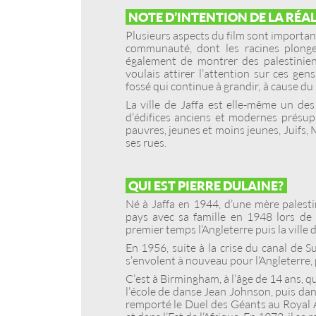
NOTE D’INTENTION DE LA RÉA
Plusieurs aspects du film sont important
communauté, dont les racines plongen
également de montrer des palestiniens
voulais attirer l’attention sur ces gens
fossé qui continue à grandir, à cause du
La ville de Jaffa est elle-même un des
d’édifices anciens et modernes présupp
pauvres, jeunes et moins jeunes, Juifs,
ses rues.
QUI EST PIERRE DULAINE ?
Né à Jaffa en 1944, d’une mère palestin
pays avec sa famille en 1948 lors de l
premier temps l’Angleterre puis la ville
En 1956, suite à la crise du canal de Su
s’envolent à nouveau pour l’Angleterre, 
C’est à Birmingham, à l’âge de 14 ans,
l’école de danse Jean Johnson, puis dans 
remporté le Duel des Géants au Royal Al