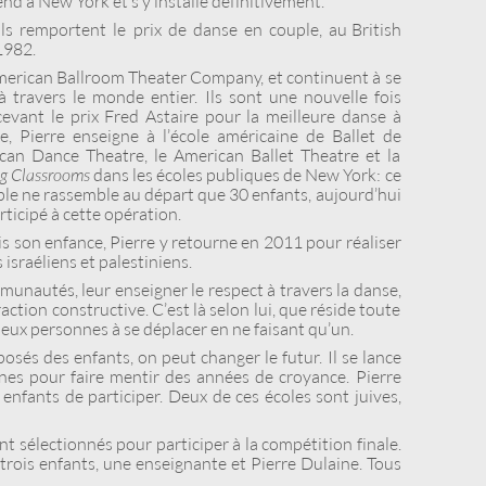
 rend à New York et s’y installe définitivement.
s remportent le prix de danse en couple, au British
1982.
merican Ballroom Theater Company, et continuent à se
 travers le monde entier. Ils sont une nouvelle fois
evant le prix Fred Astaire pour la meilleure danse à
 Pierre enseigne à l’école américaine de Ballet de
ican Dance Theatre, le American Ballet Theatre et la
g Classrooms
dans les écoles publiques de New York : ce
e ne rassemble au départ que 30 enfants, aujourd’hui
rticipé à cette opération.
uis son enfance, Pierre y retourne en 2011 pour réaliser
 israéliens et palestiniens.
unautés, leur enseigner le respect à travers la danse,
ction constructive. C’est là selon lui, que réside toute
 deux personnes à se déplacer en ne faisant qu’un.
osés des enfants, on peut changer le futur. Il se lance
s pour faire mentir des années de croyance. Pierre
 enfants de participer. Deux de ces écoles sont juives,
t sélectionnés pour participer à la compétition finale.
 trois enfants, une enseignante et Pierre Dulaine. Tous