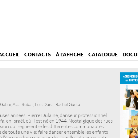
ACCUEIL
CONTACTS
À L’AFFICHE
CATALOGUE
DOCU
abai, Alaa Bubali, Lois Dana, Rachel Gueta
uses années, Pierre Dulaine, danseur professionnel
a, en Israël, où il est né en 1944. Nostalgique des rues
nsion qui règne entre les différentes communautés
ve de toute une vie : faire danser ensemble les enfants
 à l’épreuve les croyances des familles et des enfants.