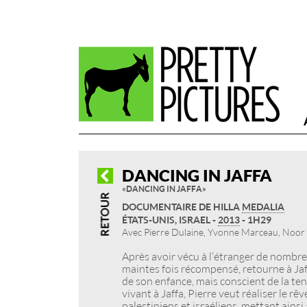
DANCING IN JAFFA
« DANCING IN JAFFA »
DOCUMENTAIRE DE HILLA
MEDALIA
ÉTATS-UNIS, ISRAEL -
2013
- 1H29
Avec Pierre Dulaine, Yvonne Marceau, Noor G
Après avoir vécu à l’étranger de nombre
maintes fois récompensé, retourne à Jaff
de son enfance, mais conscient de la te
vivant à Jaffa, Pierre veut réaliser le rê
palestiniens et israéliens, mettant ainsi