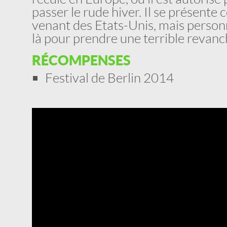
passer le rude hiver. Il se présen
venant des Etats-Unis, mais personn
là pour prendre une terrible revanc
RÉCOMPENSES
Festival de Berlin 2014