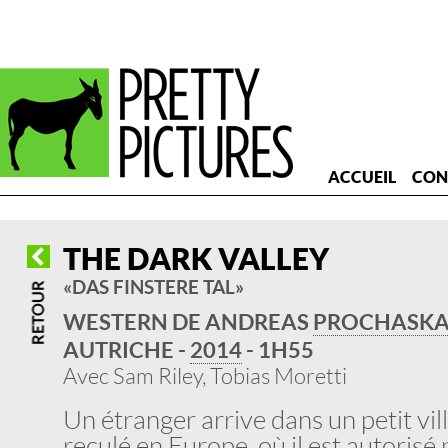
ACCUEIL
CON
THE DARK VALLEY
« DAS FINSTERE TAL »
WESTERN DE ANDREAS
PROCHASK
AUTRICHE -
2014
- 1H55
Avec Sam Riley, Tobias Moretti
Un étranger arrive dans un petit vi
reculé en Europe, où il est autorisé 