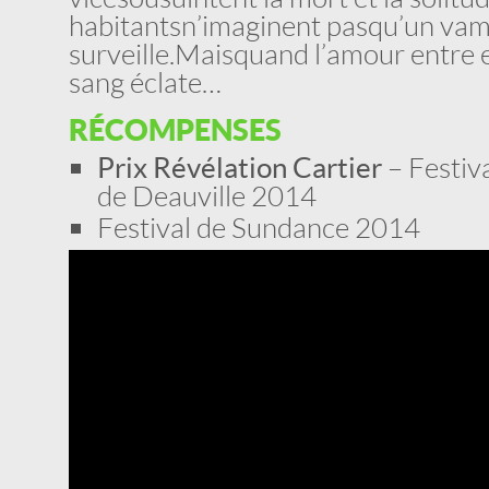
habitants n’imaginent pas qu’un vam
surveille. Mais
quand l’amour entre e
sang éclate…
RÉCOMPENSES
Prix Révélation Cartier
– Festiv
de Deauville 2014
Festival de Sundance 2014