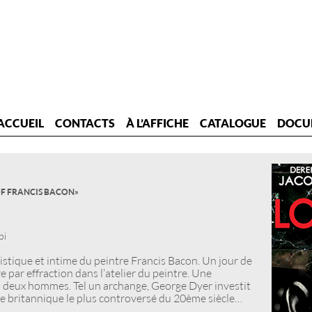
ACCUEIL
CONTACTS
À L’AFFICHE
CATALOGUE
DOCU
OF FRANCIS BACON »
bi
tistique et intime du peintre Francis Bacon. Un jour de
e par effraction dans l’atelier du peintre. Une
des deux hommes. Tel un archange, George Dyer investit
tiste britannique le plus controversé du 20ème siècle…