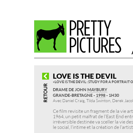
LOVE IS THE DEVIL
« LOVE IS THE DEVIL : STUDY FOR A PORTRAIT 
DRAME DE JOHN
MAYBURY
GRANDE-BRETAGNE -
1998
- 1H30
Avec Daniel Craig, Tilda Swinton, Derek Jaco
Ce film revisite un fragment de la vie ar
1964, un petit malfrat de l’East End entr
irréversible destinée va sceller la vie 
le social, l’intime et la création de l’ar