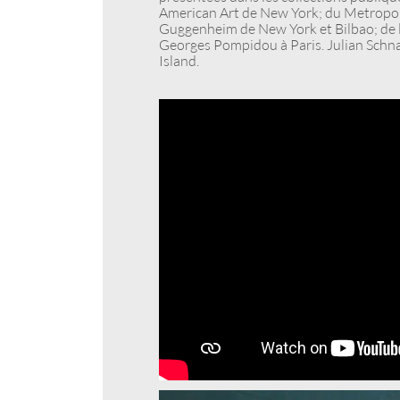
American Art de New York; du Metropol
Guggenheim de New York et Bilbao; de la
Georges Pompidou à Paris. Julian Schnab
Island.