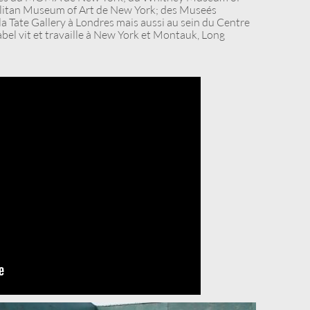
itan Museum of Art de New York; des Museés
 Tate Gallery à Londres mais aussi au sein du Centre
el vit et travaille à New York et Montauk, Long