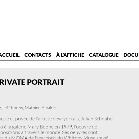
ACCUEIL
CONTACTS
À L’AFFICHE
CATALOGUE
DOCU
PRIVATE PORTRAIT
e, Jeff Koons, Mathieu Amalric
que et privée de l’artiste new-yorkais, Julian Schnabel.
o à la galerie Mary Boone en 1979, l’oeuvre de
positions à travers le monde. Ses oeuvres sont
liques du MOMA de New York; du Whitney Museum of