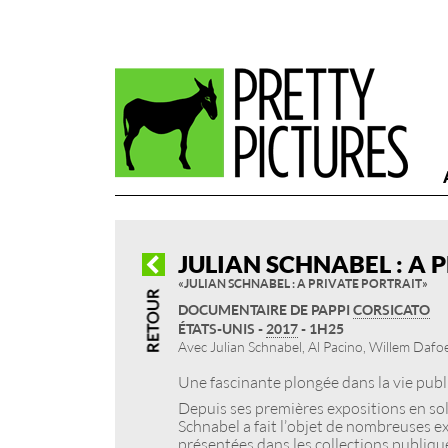
JULIAN SCHNABEL : A 
« JULIAN SCHNABEL : A PRIVATE PORTRAIT »
DOCUMENTAIRE DE PAPPI
CORSICATO
ÉTATS-UNIS -
2017
- 1H25
Avec Julian Schnabel, Al Pacino, Willem Dafo
Une fascinante plongée dans la vie publi
Depuis ses premières expositions en sol
Schnabel a fait l’objet de nombreuses ex
présentées dans les collections pub