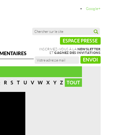
Google+
ESPACE PRESSE
INSCRIVEZ-VOUS À LA
NEWSLETTER
MENTAIRES
ET
GAGNEZ DES INVITATIONS
ENVOI
Q
R
S
T
U
V
W
X
Y
Z
TOUT