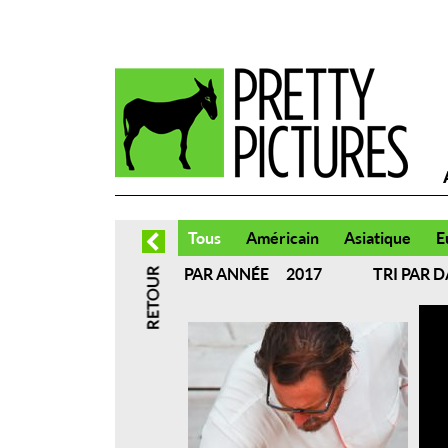
Tous
Américain
Asiatique
E
PAR ANNÉE
TRI PAR D