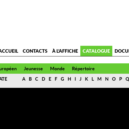
ACCUEIL
CONTACTS
À L’AFFICHE
CATALOGUE
DOCU
uropéen
Jeunesse
Monde
Répertoire
ATE
A
B
C
D
E
F
G
H
I
J
K
L
M
N
O
P