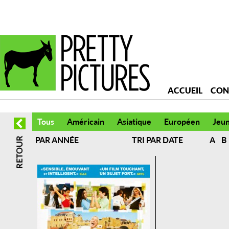
ACCUEIL
CON
Tous
Américain
Asiatique
Européen
Jeu
PAR ANNÉE
TRI PAR DATE
A
B