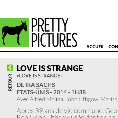
ACCUEIL
CON
LOVE IS STRANGE
« LOVE IS STRANGE »
DE IRA
SACHS
ETATS-UNIS -
2014
- 1H38
Avec Alfred Molina, John Lithgow, Maris
Après 39 ans de vie commune, Geor
Ben (John Lithgow) décident de se m