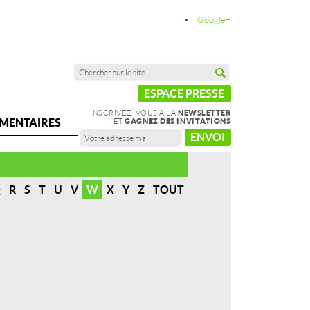
Google+
ESPACE PRESSE
INSCRIVEZ-VOUS À LA
NEWSLETTER
MENTAIRES
ET
GAGNEZ DES INVITATIONS
ENVOI
Q
R
S
T
U
V
W
X
Y
Z
TOUT