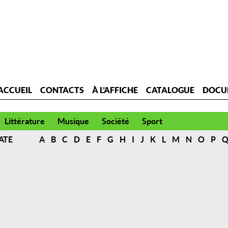
ACCUEIL
CONTACTS
À L’AFFICHE
CATALOGUE
DOCU
Littérature
Musique
Société
Sport
ATE
A
B
C
D
E
F
G
H
I
J
K
L
M
N
O
P