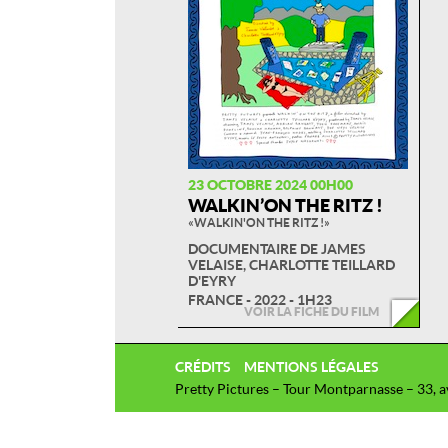
23 OCTOBRE 2024 00H00
WALKIN’ON THE RITZ !
« WALKIN'ON THE RITZ ! »
DOCUMENTAIRE DE JAMES
VELAISE, CHARLOTTE TEILLARD
D'EYRY
FRANCE - 2022 - 1H23
VOIR LA FICHE DU FILM
CRÉDITS
MENTIONS LÉGALES
Pretty Pictures – Tour Montparnasse – 33, 