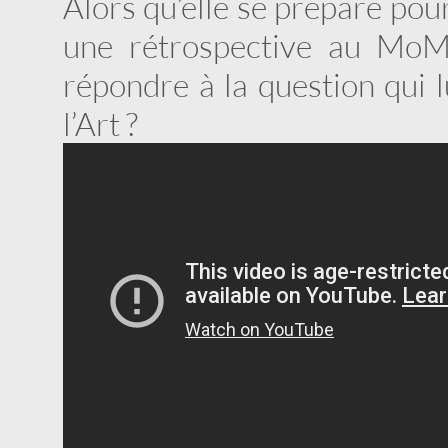
Alors qu’elle se prépare pou
une rétrospective au MoM
répondre à la question qui l
l’Art ?