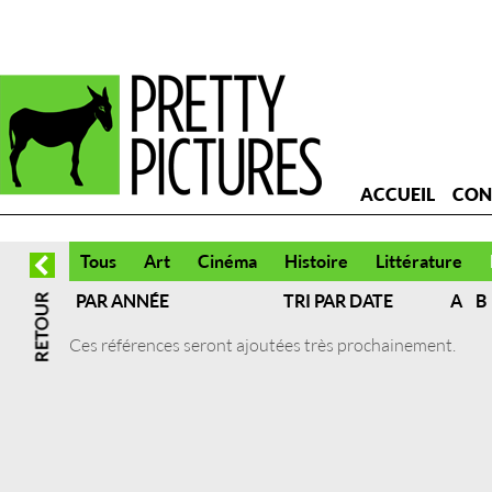
ACCUEIL
CON
Tous
Art
Cinéma
Histoire
Littérature
PAR ANNÉE
TRI PAR DATE
A
B
Ces références seront ajoutées très prochainement.