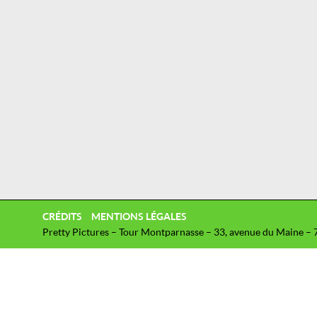
CRÉDITS
MENTIONS LÉGALES
Pretty Pictures – Tour Montparnasse – 33, avenue du Maine – 