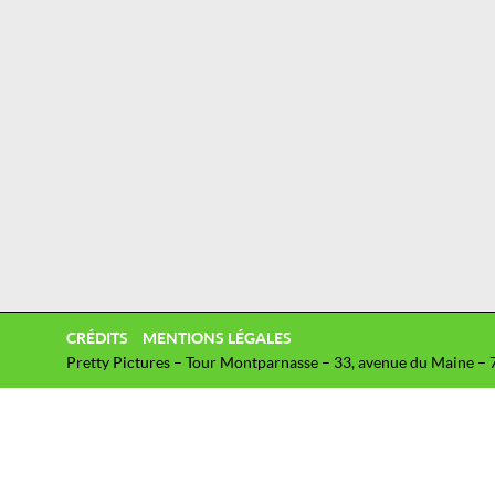
CRÉDITS
MENTIONS LÉGALES
Pretty Pictures – Tour Montparnasse – 33, avenue du Maine – 