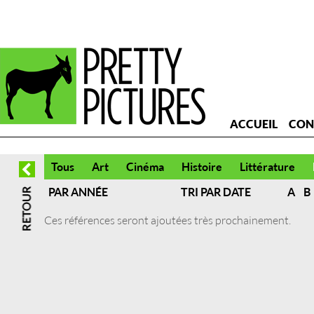
ACCUEIL
CON
Tous
Art
Cinéma
Histoire
Littérature
PAR ANNÉE
TRI PAR DATE
A
B
Ces références seront ajoutées très prochainement.