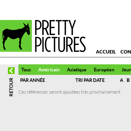
ACCUEIL
CON
Tous
Américain
Asiatique
Européen
Jeu
PAR ANNÉE
TRI PAR DATE
A
B
Ces références seront ajoutées très prochainement.