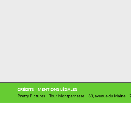
CRÉDITS
MENTIONS LÉGALES
Pretty Pictures – Tour Montparnasse – 33, avenue du Maine – 