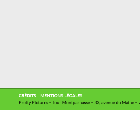
CRÉDITS
MENTIONS LÉGALES
Pretty Pictures – Tour Montparnasse – 33, avenue du Maine – 