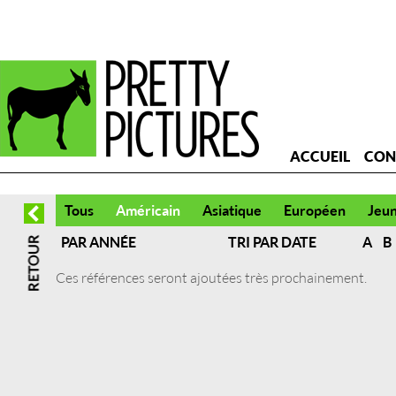
ACCUEIL
CON
Tous
Américain
Asiatique
Européen
Jeu
PAR ANNÉE
TRI PAR DATE
A
B
Ces références seront ajoutées très prochainement.