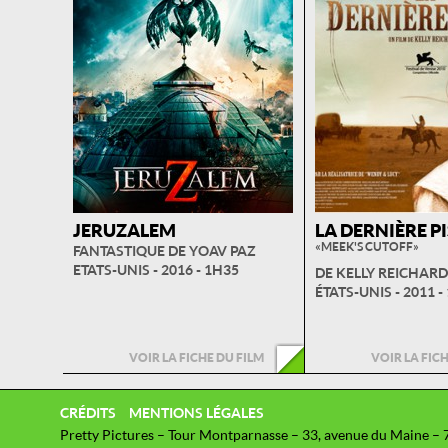
JERUZALEM
LA DERNIÈRE P
« MEEK'S CUTOFF »
FANTASTIQUE DE YOAV PAZ
ETATS-UNIS - 2016 - 1H35
DE KELLY REICHAR
ÉTATS-UNIS - 2011 -
VOIR LA FICHE DU FILM
VOIR LA FIC
CRÉDITS
MENTIONS LÉGALES
Pretty Pictures – Tour Montparnasse – 33, avenue du Maine – 