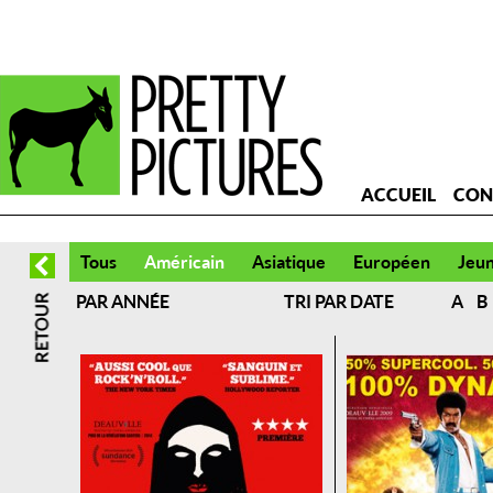
ACCUEIL
CON
Tous
Américain
Asiatique
Européen
Jeu
PAR ANNÉE
TRI PAR DATE
A
B