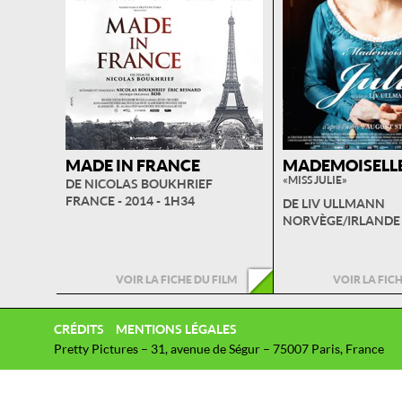
MADE IN FRANCE
MADEMOISELLE
« MISS JULIE »
DE NICOLAS BOUKHRIEF
FRANCE - 2014 - 1H34
DE LIV ULLMANN
NORVÈGE/IRLANDE -
VOIR LA FICHE DU FILM
VOIR LA FIC
CRÉDITS
MENTIONS LÉGALES
Pretty Pictures – 31, avenue de Ségur – 75007 Paris, France