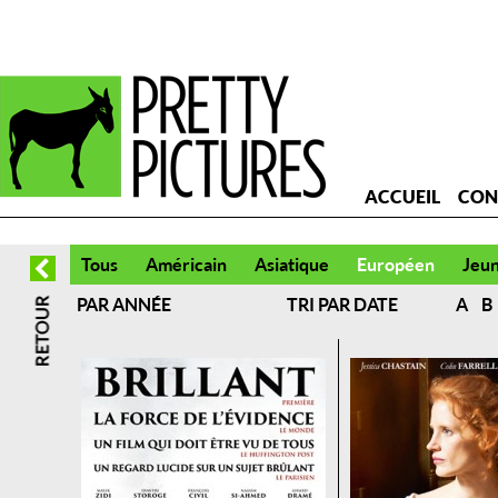
ACCUEIL
CON
Tous
Américain
Asiatique
Européen
Jeu
PAR ANNÉE
TRI PAR DATE
A
B