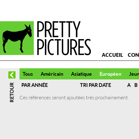
ACCUEIL
CON
Tous
Américain
Asiatique
Européen
Jeu
PAR ANNÉE
TRI PAR DATE
A
B
Ces références seront ajoutées très prochainement.