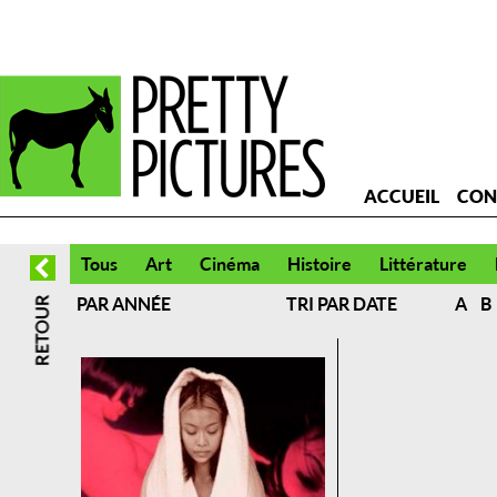
ACCUEIL
CON
Tous
Art
Cinéma
Histoire
Littérature
PAR ANNÉE
TRI PAR DATE
A
B