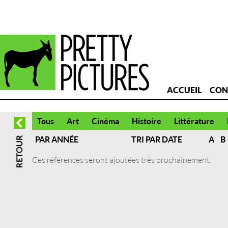
ACCUEIL
CON
Tous
Art
Cinéma
Histoire
Littérature
PAR ANNÉE
TRI PAR DATE
A
B
Ces références seront ajoutées très prochainement.