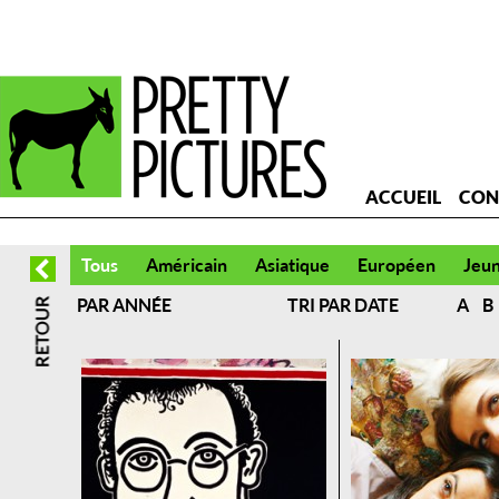
ACCUEIL
CON
Tous
Américain
Asiatique
Européen
Jeu
PAR ANNÉE
TRI PAR DATE
A
B