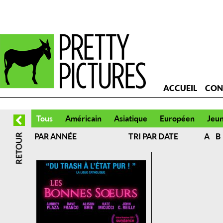
ACCUEIL
CON
Tous
Américain
Asiatique
Européen
Jeu
PAR ANNÉE
TRI PAR DATE
A
B