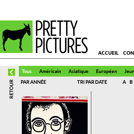
ACCUEIL
CON
Tous
Américain
Asiatique
Européen
Jeu
PAR ANNÉE
TRI PAR DATE
A
B