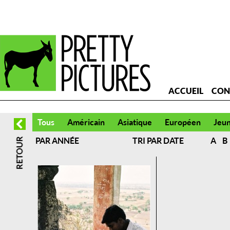
ACCUEIL
CON
Tous
Américain
Asiatique
Européen
Jeu
PAR ANNÉE
TRI PAR DATE
A
B