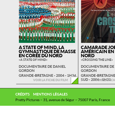
A STATE OF MIND, LA
CAMARADE JOE
GYMNASTIQUE DE MASSE
AMÉRICAIN EN
EN CORÉE DU NORD
NORD
« A STATE OF MIND »
« CROSSING THE LINE »
DOCUMENTAIRE DE DANIEL
DOCUMENTAIRE DE
GORDON
GORDON
GRANDE-BRETAGNE - 2004 - 1H34
GRANDE-BRETAGNE 
SUD - 2006 - 1H31
VOIR LA FICHE DU FILM
VOIR LA FIC
CRÉDITS
MENTIONS LÉGALES
Pretty Pictures – 31, avenue de Ségur – 75007 Paris, France