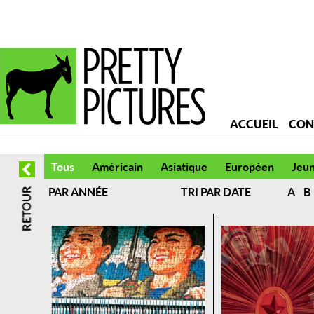
ACCUEIL
CON
Tous
Américain
Asiatique
Européen
Jeu
PAR ANNÉE
TRI PAR DATE
A
B