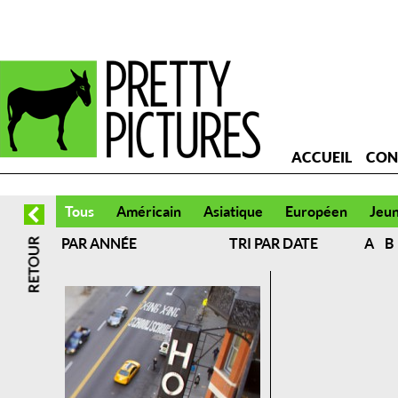
ACCUEIL
CON
Tous
Américain
Asiatique
Européen
Jeu
PAR ANNÉE
TRI PAR DATE
A
B