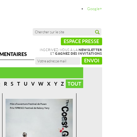
Google+
ESPACE PRESSE
INSCRIVEZ-VOUS À LA
NEWSLETTER
MENTAIRES
ET
GAGNEZ DES INVITATIONS
ENVOI
Q
R
S
T
U
V
W
X
Y
Z
TOUT