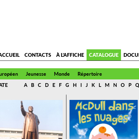
ACCUEIL
CONTACTS
À L’AFFICHE
CATALOGUE
DOCU
uropéen
Jeunesse
Monde
Répertoire
ATE
A
B
C
D
E
F
G
H
I
J
K
L
M
N
O
P