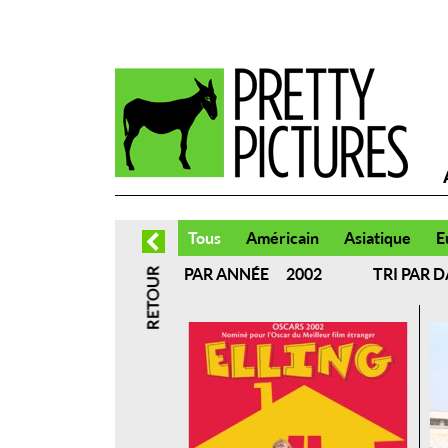
Tous
Américain
Asiatique
E
PAR ANNÉE
TRI PAR D