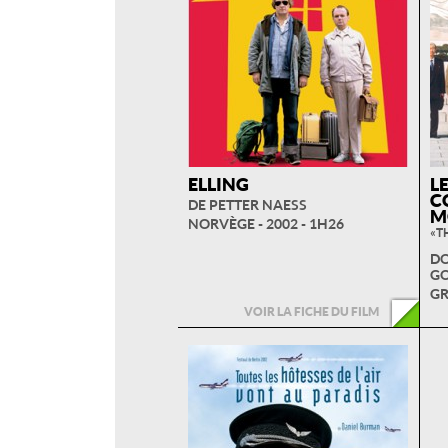
ELLING
LE
C
DE PETTER NAESS
M
NORVÈGE - 2002 - 1H26
« T
DO
G
GR
VOIR LA FICHE DU FILM