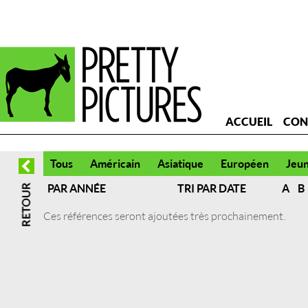
ACCUEIL
CON
Tous
Américain
Asiatique
Européen
Jeu
PAR ANNÉE
TRI PAR DATE
A
B
Ces références seront ajoutées très prochainement.