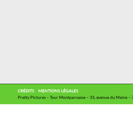
CRÉDITS
MENTIONS LÉGALES
Pretty Pictures – Tour Montparnasse – 33, avenue du Maine – 