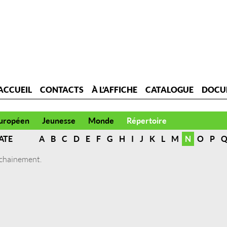
ACCUEIL
CONTACTS
À L’AFFICHE
CATALOGUE
DOCU
uropéen
Jeunesse
Monde
Répertoire
ATE
A
B
C
D
E
F
G
H
I
J
K
L
M
N
O
P
ochainement.