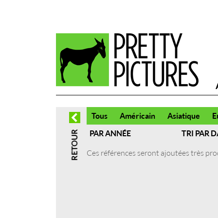
Tous
Américain
Asiatique
E
PAR ANNÉE
TRI PAR D
Ces références seront ajoutées très pr