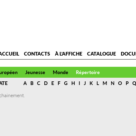
ACCUEIL
CONTACTS
À L’AFFICHE
CATALOGUE
DOCU
uropéen
Jeunesse
Monde
Répertoire
ATE
A
B
C
D
E
F
G
H
I
J
K
L
M
N
O
P
ochainement.