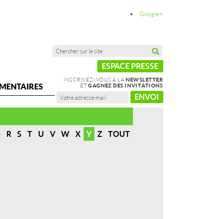
Google+
ESPACE PRESSE
INSCRIVEZ-VOUS À LA
NEWSLETTER
MENTAIRES
ET
GAGNEZ DES INVITATIONS
ENVOI
Q
R
S
T
U
V
W
X
Y
Z
TOUT