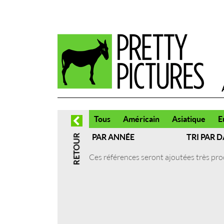
Tous
Américain
Asiatique
E
PAR ANNÉE
TRI PAR D
Ces références seront ajoutées très pr