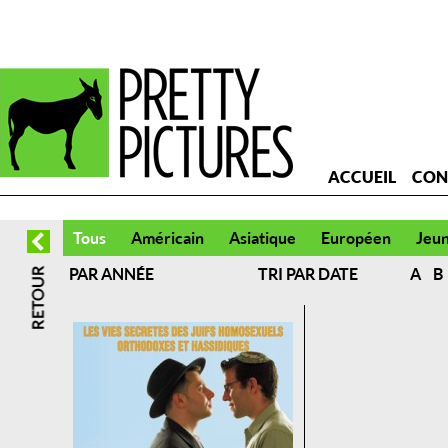
ACCUEIL
CON
Tous
Américain
Asiatique
Européen
Jeu
PAR ANNÉE
TRI PAR DATE
A
B