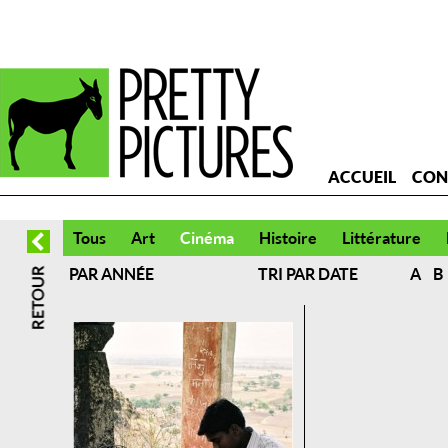
ACCUEIL
CON
Tous
Art
Cinéma
Histoire
Littérature
PAR ANNÉE
TRI PAR DATE
A
B