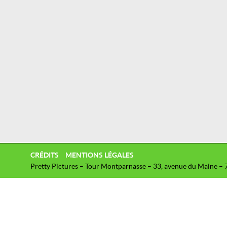
CRÉDITS
MENTIONS LÉGALES
Pretty Pictures – Tour Montparnasse – 33, avenue du Maine – 