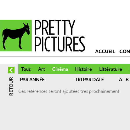
ACCUEIL
CON
Tous
Art
Cinéma
Histoire
Littérature
PAR ANNÉE
TRI PAR DATE
A
B
Ces références seront ajoutées très prochainement.